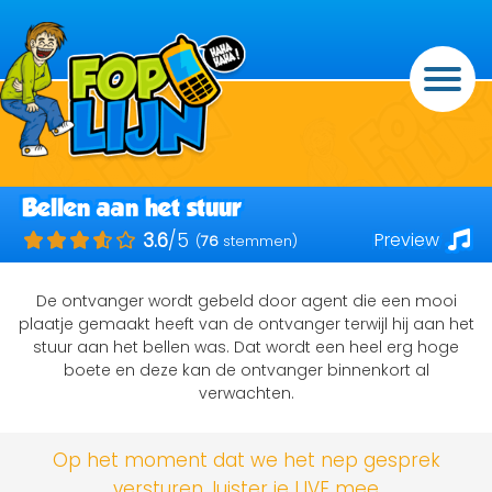
Bellen aan het stuur
Preview
3.6
/5
(
76
stemmen)
De ontvanger wordt gebeld door agent die een mooi
plaatje gemaakt heeft van de ontvanger terwijl hij aan het
stuur aan het bellen was. Dat wordt een heel erg hoge
boete en deze kan de ontvanger binnenkort al
verwachten.
Op het moment dat we het nep gesprek
versturen, luister je LIVE mee