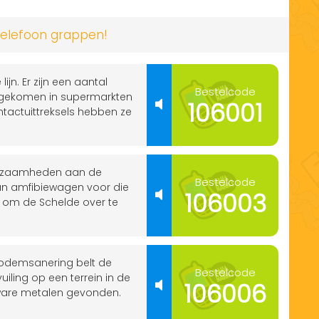
telefoon grappen!
n. Er zijn een aantal
Bestelcode
t gekomen in supermarkten
106001
ntactuittreksels hebben ze
erkzaamheden aan de
Bestelcode
hun amfibiewagen voor die
106003
t om de Schelde over te
bodemsanering belt de
Bestelcode
iling op een terrein in de
106006
zware metalen gevonden.