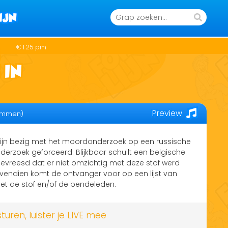
IJN
€ 1.25 pm
 IN
Preview
emmen)
 zijn bezig met het moordonderzoek op een russische
erzoek geforceerd. Blijkbaar schuilt een belgische
evreesd dat er niet omzichtig met deze stof werd
vendien komt de ontvanger voor op een lijst van
et de stof en/of de bendeleden.
ren, luister je LIVE mee