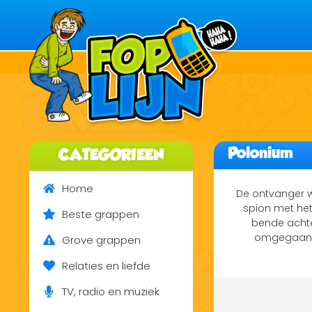
Polonium
CATEGORIEEN
Home
De ontvanger w
spion met het
Beste grappen
bende achte
omgegaan en
Grove grappen
Relaties en liefde
TV, radio en muziek