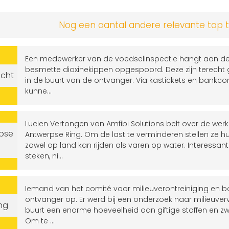
Nog een aantal andere relevante top 
Een medewerker van de voedselinspectie hangt aan de lij
besmette dioxinekippen opgespoord. Deze zijn terech
ocht
in de buurt van de ontvanger. Via kastickets en bankco
kunne...
Lucien Vertongen van Amfibi Solutions belt over de w
pse
Antwerpse Ring. Om de last te verminderen stellen ze 
zowel op land kan rijden als varen op water. Interessan
steken, ni...
Iemand van het comité voor milieuverontreiniging en 
ontvanger op. Er werd bij een onderzoek naar milieuvervu
ng
buurt een enorme hoeveelheid aan giftige stoffen en 
Om te ...