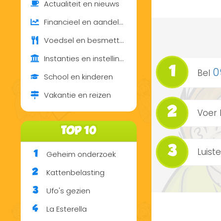
Actualiteit en nieuws
Financieel en aandelen
Voedsel en besmetting
Instanties en instellingen
1
0
Bel
School en kinderen
Vakantie en reizen
2
Voer 
TOP 10
3
Luist
Geheim onderzoek
1
Kattenbelasting
2
Ufo's gezien
3
La Esterella
4