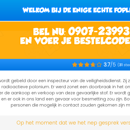
WELKOM BIJ DE ENIGE ECHTE FOPL
0907-23993
BEL NU:
EN VOER JE BESTELCODE
3.7
/5
(
31
st
ordt gebeld door een inspecteur van de veiligheidsdienst. Zij
 radioactieve polonium. Er werd zonet een doorbraak in het ond
r de aankoop en verkoop van deze gevaarlijke stof. Er wordt g
 er ook in ons land een gevaar voor besmetting zou zijn. Bo
personen die mogelijk in contact zouden gekomen zijn m
Op het moment dat we het nep gesprek verstu