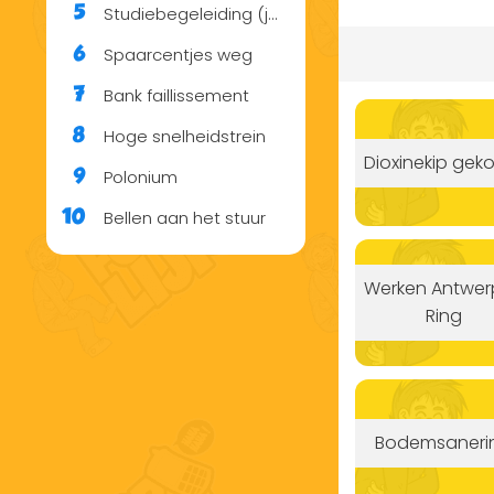
Studiebegeleiding (jongen)
5
Spaarcentjes weg
6
Bank faillissement
7
Hoge snelheidstrein
8
Dioxinekip gek
Polonium
9
Bellen aan het stuur
10
Werken Antwer
Ring
Bodemsaneri